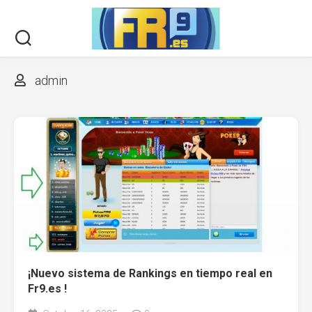
Skip
to
content
admin
¡Nuevo sistema de Rankings en tiempo real en
Fr9.es !