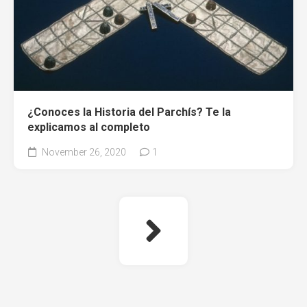
¿Conoces la Historia del Parchís? Te la
explicamos al completo
November 26, 2020
1